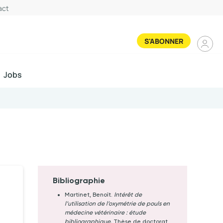
act
Se
S'ABONNER
connec
Jobs
Bibliographie
Martinet, Benoît.
Intérêt de
l’utilisation de l’oxymétrie de pouls en
médecine vétérinaire : étude
bibliographique.
Thèse de doctorat