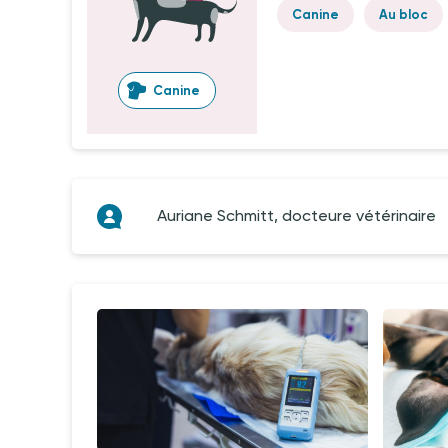
Canine
Au bloc
Canine
Auriane Schmitt, docteure vétérinaire