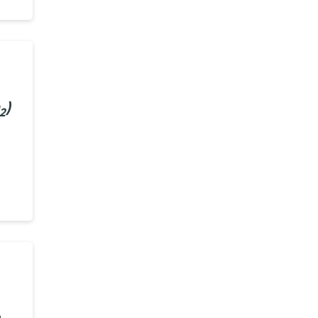
)
2
n