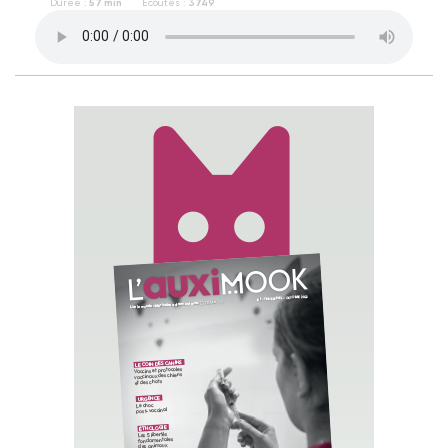
Durée :
57 min
Écoutes :
3749