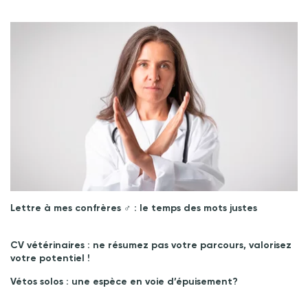
Lettre à mes confrères ♂︎ : le temps des mots justes
CV vétérinaires : ne résumez pas votre parcours, valorisez
votre potentiel !
Vétos solos : une espèce en voie d’épuisement?