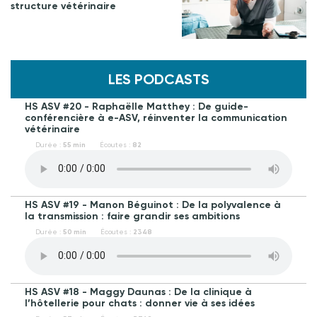
structure vétérinaire
LES PODCASTS
HS ASV #20 - Raphaëlle Matthey : De guide-
conférencière à e-ASV, réinventer la communication
vétérinaire
Durée :
55 min
Écoutes :
82
HS ASV #19 - Manon Béguinot : De la polyvalence à
la transmission : faire grandir ses ambitions
Durée :
50 min
Écoutes :
2348
HS ASV #18 - Maggy Daunas : De la clinique à
l’hôtellerie pour chats : donner vie à ses idées