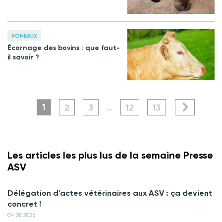
RONEAUX
Écornage des bovins : que faut-
il savoir ?
1
2
3
...
12
13
Les articles les plus lus de la semaine Presse
ASV
Délégation d'actes vétérinaires aux ASV : ça devient
concret !
04.08.2026