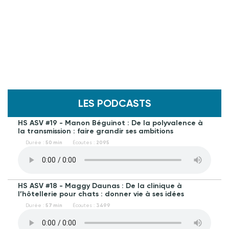
LES PODCASTS
HS ASV #19 - Manon Béguinot : De la polyvalence à
la transmission : faire grandir ses ambitions
Durée :
50 min
Écoutes :
2095
HS ASV #18 - Maggy Daunas : De la clinique à
l’hôtellerie pour chats : donner vie à ses idées
Durée :
57 min
Écoutes :
3499