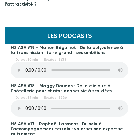
l’attractivité ?
LES PODCASTS
HS ASV #19 - Manon Béguinot : De la polyvalence à
la transmission : faire grandir ses ambitions
Durée :
50 min
Écoutes :
2238
HS ASV #18 - Maggy Daunas : De la clinique à
l’hôtellerie pour chats : donner vie à ses idées
Durée :
57 min
Écoutes :
3636
HS ASV #17 - Raphaël Lanssens : Du soin à
l’accompagnement terrain : valoriser son expertise
autrement