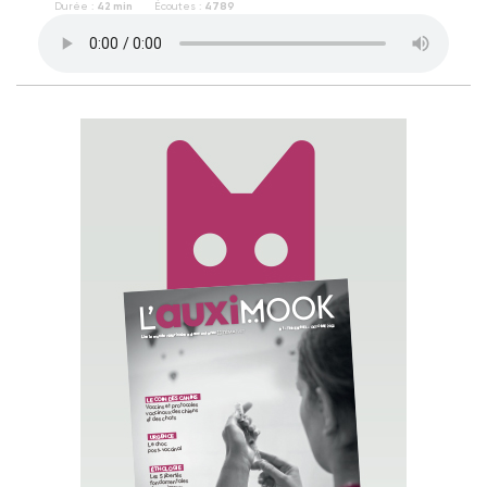
Durée :
42 min
Écoutes :
4789