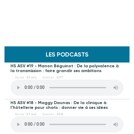
LES PODCASTS
HS ASV #19 - Manon Béguinot : De la polyvalence à
la transmission : faire grandir ses ambitions
Durée :
50 min
Écoutes :
2217
HS ASV #18 - Maggy Daunas : De la clinique à
l’hôtellerie pour chats : donner vie à ses idées
Durée :
57 min
Écoutes :
3615