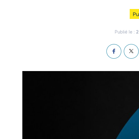
Pu
2
Publié le :