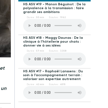
HS ASV #19 - Manon Béguinot : De la
polyvalence à la transmission : faire
grandir ses ambitions
Durée :
50 min
Écoutes :
1962
HS ASV #18 - Maggy Daunas : De la
clinique à l’hôtellerie pour chats :
donner vie à ses idées
Durée :
57 min
Écoutes :
3358
et
HS ASV #17 - Raphaël Lanssens : Du
soin à l’accompagnement terrain :
valoriser son expertise autrement
Durée :
42 min
Écoutes :
4515
 un