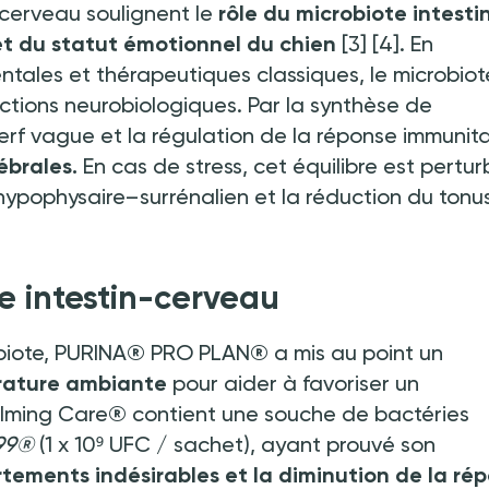
–cerveau soulignent le
rôle du microbiote intesti
t du statut émotionnel du chien
[3]
[4]. En
les et thérapeutiques classiques, le microbiot
ctions neurobiologiques. Par la synthèse de
nerf vague et la régulation de la réponse immunita
ébrales.
En cas de stress, cet équilibre est pertur
hypophysaire–surrénalien et la réduction du tonu
xe intestin-cerveau
obiote, PURINA® PRO PLAN® a mis au point un
érature ambiante
pour aider à favoriser un
lming Care® contient une souche de bactéries
999®
(1
x
10⁹ UFC
/
sachet), ayant prouvé son
tements indésirables et la diminution de la ré