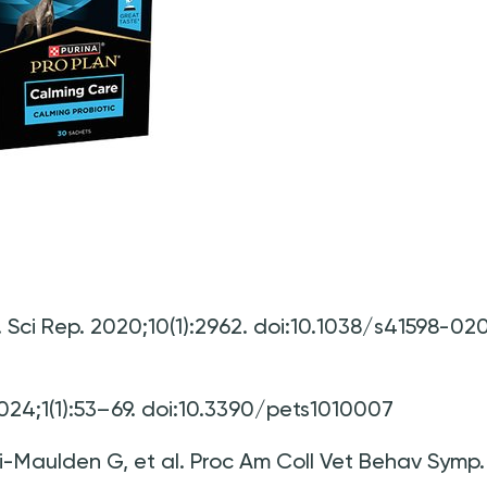
l. Sci Rep. 2020;10(1):2962. doi:10.1038/s41598-02
 2024;1(1):53–69. doi:10.3390/pets1010007
-Maulden G, et al. Proc Am Coll Vet Behav Symp.