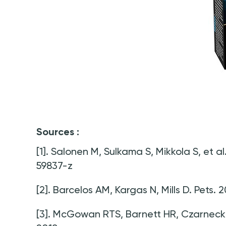
Sources
:
[1]. Salonen M, Sulkama S, Mikkola S, et a
59837-z
[2]. Barcelos AM, Kargas N, Mills D. Pets.
[3]. McGowan RTS, Barnett HR, Czarnecki