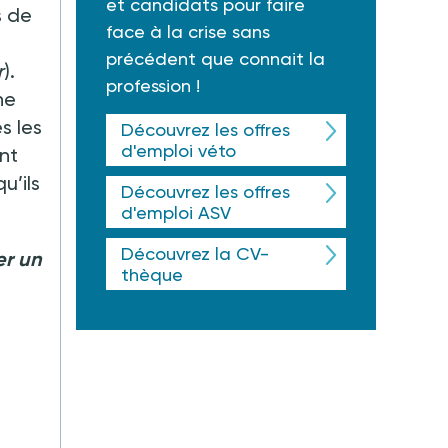
et candidats pour faire
s de
face à la crise sans
précédent que connait la
r
).
profession !
ne
s les
Découvrez les offres
d'emploi véto
nt
u’ils
Découvrez les offres
d'emploi ASV
Découvrez la CV-
er un
thèque