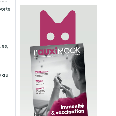
cine
porte
ues,
s au