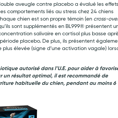
ouble aveugle contre placebo a évalué les effet
r les comportements liés au stress chez 24 chiens
 chaque chien est son propre témoin (en
cross-ove
rsqu’ils sont supplémentés en BL999® présentent u
ncentration salivaire en cortisol plus basse aprè
période placebo. De plus, ils présentent égaleme
 plus élevée (signe d’une activation vagale) lorsq
iotique autorisé dans l’U.E. pour aider à favoris
 un résultat optimal, il est recommandé de
rriture habituelle du chien, pendant au moins 6