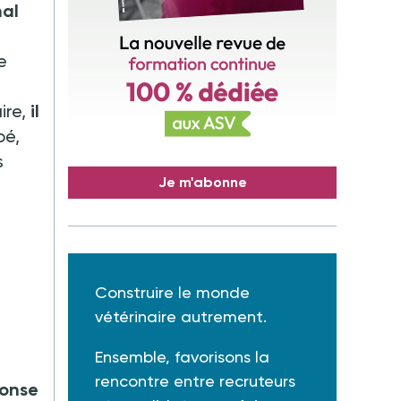
nal
e
ire,
il
bé,
s
Je m'abonne
Construire le monde
vétérinaire autrement.
Ensemble, favorisons la
rencontre entre recruteurs
ponse