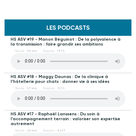
LES PODCASTS
HS ASV #19 - Manon Béguinot : De la polyvalence à
la transmission : faire grandir ses ambitions
Durée :
50 min
Écoutes :
1773
HS ASV #18 - Maggy Daunas : De la clinique à
l’hôtellerie pour chats : donner vie à ses idées
Durée :
57 min
Écoutes :
3173
HS ASV #17 - Raphaël Lanssens : Du soin à
l’accompagnement terrain : valoriser son expertise
autrement
Durée :
42 min
Écoutes :
4327