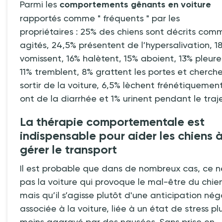
Parmi les
comportements gênants en voiture
rapportés comme "
fréquents
" par les
propriétaires
:
25% des chiens sont décrits com
agités, 24,5% présentent de l’hypersalivation, 1
vomissent, 16% halètent, 15% aboient, 13% pleure
11% tremblent, 8% grattent les portes et cherch
sortir de la voiture, 6,5% lèchent frénétiquemen
ont de la diarrhée et 1% urinent pendant le traje
La thérapie comportementale est
indispensable pour aider les chiens 
gérer le transport
Il est probable que dans de nombreux cas, ce n
pas la voiture qui provoque le mal-être du chie
mais qu’il s’agisse plutôt d'une anticipation nég
associée à la voiture, liée à un état de stress pl
moins aggravé par des nausées. Sans prise en