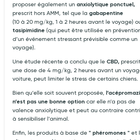
proposer également un
anxiolytique ponctuel,
prescrit hors AMM, tel que la
gabapentine
(10
à
20
mg/kg, 1
à
2 heures avant le voyage) o
tasipimidine
(qui peut être utilisée en préventio
d’un événement stressant prévisible comme un
voyage).
Une étude récente a conclu que le
CBD,
prescri
une dose de 4
mg/kg, 2
heures avant un voyag
voiture, peut limiter le stress de certains chiens.
Bien qu’elle soit souvent proposée,
l’acépromaz
n’est pas une bonne option
car elle n’a pas de
valence anxiolytique et peut au contraire contr
à sensibiliser l’animal.
Enfin, les produits à base de
"
phéromones
"
et 