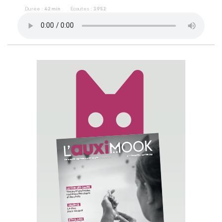
Durée :
42 min
Écoutes :
3952