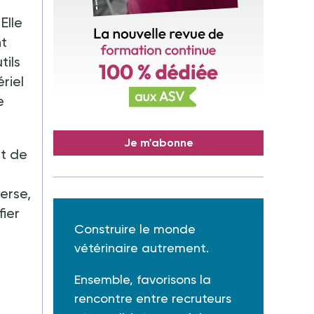
.
Elle
nt
tils
riel
e
Je m'abonne
et de
verse,
fier
Construire le monde
vétérinaire autrement.
Ensemble, favorisons la
rencontre entre recruteurs