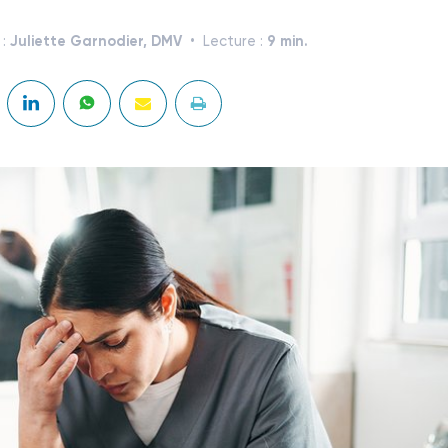
Juliette Garnodier, DMV
9 min.
 :
Lecture :