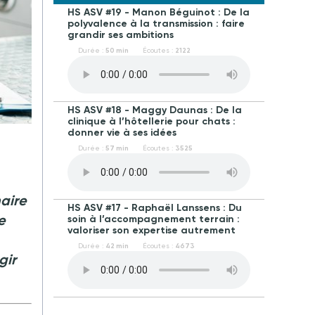
HS ASV #19 - Manon Béguinot : De la
polyvalence à la transmission : faire
grandir ses ambitions
Durée :
50 min
Écoutes :
2122
HS ASV #18 - Maggy Daunas : De la
clinique à l’hôtellerie pour chats :
donner vie à ses idées
Durée :
57 min
Écoutes :
3525
aire
HS ASV #17 - Raphaël Lanssens : Du
e
soin à l’accompagnement terrain :
valoriser son expertise autrement
Durée :
42 min
Écoutes :
4673
gir