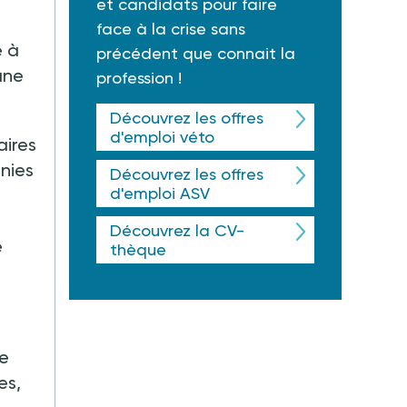
et candidats pour faire
face à la crise sans
é à
précédent que connait la
une
profession !
Découvrez les offres
d'emploi véto
aires
inies
Découvrez les offres
d'emploi ASV
e
Découvrez la CV-
e
thèque
ne
es,