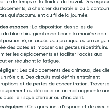
perte de temps et la fluidité du travail. Des espac
déplacements, à chercher du matériel ou à contour
es qui s’accumulent au fil de la journée.
 des espaces
:
La disposition des salles de
u du bloc chirurgical conditionne la manière dont 
mal positionné, un accès peu pratique ou un range
rée des actes et imposer des gestes répétitifs inut
imiter les déplacements et faciliter l’accès aux
out en réduisant la fatigue.
négliger
:
Les déplacements des animaux, des cli
 rôle clé. Des circuits mal définis entraînent
ruptions et de pertes de concentration. Traverse
n équipement ou déplacer un animal augmente no
aussi le risque d’erreur ou d’incident.
des équipes
:
Ces questions d’espace et de circul