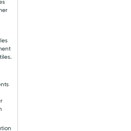
es
ner
les
ment
iles.
ents
r
n
ation