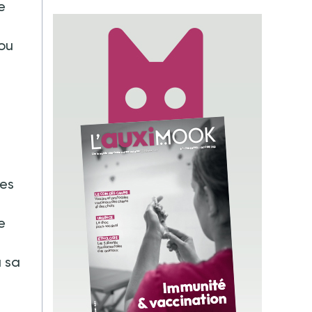
e
 ou
les
e
à sa