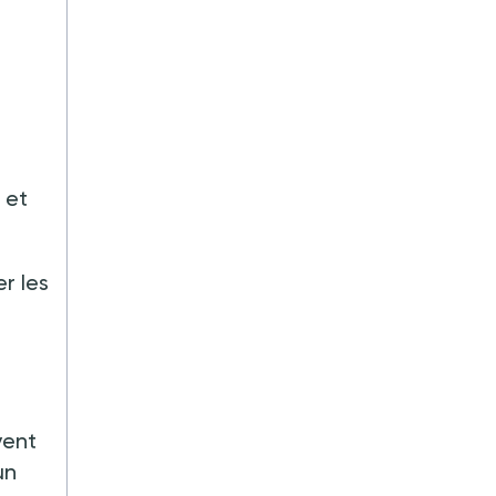
 et
r les
vent
un