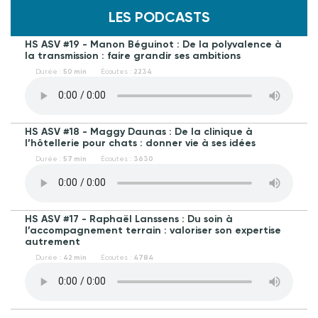
LES PODCASTS
HS ASV #19 - Manon Béguinot : De la polyvalence à
la transmission : faire grandir ses ambitions
Durée :
50 min
Écoutes :
2234
HS ASV #18 - Maggy Daunas : De la clinique à
l’hôtellerie pour chats : donner vie à ses idées
Durée :
57 min
Écoutes :
3630
HS ASV #17 - Raphaël Lanssens : Du soin à
l’accompagnement terrain : valoriser son expertise
autrement
Durée :
42 min
Écoutes :
4784