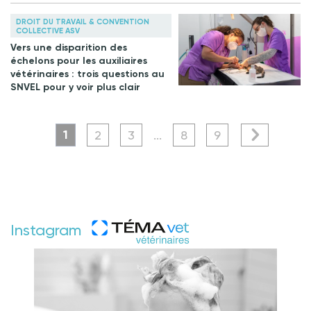
DROIT DU TRAVAIL & CONVENTION
COLLECTIVE ASV
Vers une disparition des
échelons pour les auxiliaires
vétérinaires : trois questions au
SNVEL pour y voir plus clair
1
2
3
...
8
9
Instagram