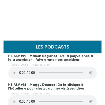
LES PODCASTS
HS ASV #19 - Manon Béguinot : De la polyvalence à
la transmission : faire grandir ses ambitions
Durée :
50 min
Écoutes :
2169
HS ASV #18 - Maggy Daunas : De la clinique à
l’hôtellerie pour chats : donner vie à ses idées
Durée :
57 min
Écoutes :
3569