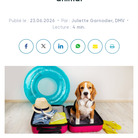
23.06.2026
Juliette Garnodier, DMV
Publié le :
Par :
4 min.
Lecture :