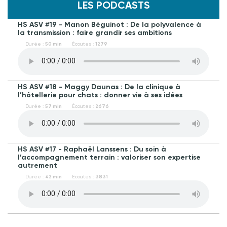
LES PODCASTS
HS ASV #19 - Manon Béguinot : De la polyvalence à
la transmission : faire grandir ses ambitions
Durée :
50 min
Écoutes :
1279
HS ASV #18 - Maggy Daunas : De la clinique à
l’hôtellerie pour chats : donner vie à ses idées
Durée :
57 min
Écoutes :
2676
HS ASV #17 - Raphaël Lanssens : Du soin à
l’accompagnement terrain : valoriser son expertise
autrement
Durée :
42 min
Écoutes :
3831