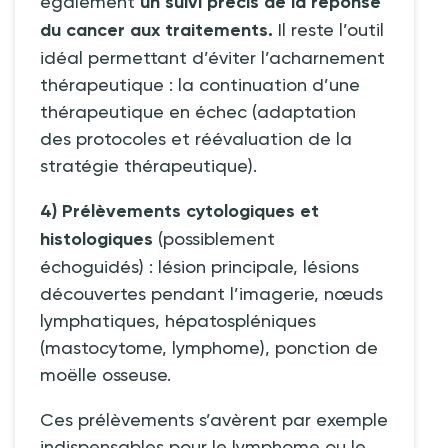
également
un suivi précis de la réponse
du cancer aux traitements.
Il reste l’outil
idéal permettant d’éviter l’acharnement
thérapeutique
: la continuation d’une
thérapeutique en échec (adaptation
des protocoles et réévaluation de la
stratégie thérapeutique).
4) Prélèvements cytologiques et
histologiques
(possiblement
échoguidés)
: lésion principale, lésions
découvertes pendant l’imagerie, nœuds
lymphatiques, hépatospléniques
(mastocytome, lymphome), ponction de
moëlle osseuse.
Ces prélèvements s’avèrent par exemple
indispensables pour le lymphome ou le