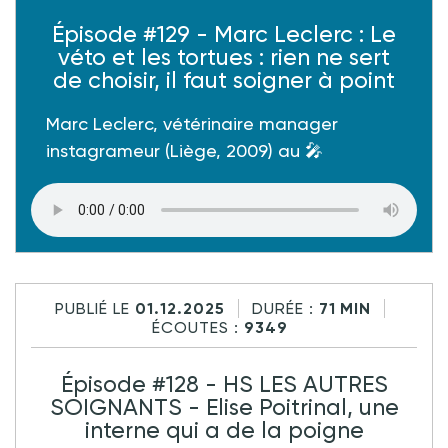
Épisode #129 - Marc Leclerc : Le
véto et les tortues : rien ne sert
de choisir, il faut soigner à point
Marc Leclerc, vétérinaire manager
instagrameur (Liège, 2009) au 🎤
d’Annabelle
Après des études 🥳 à Liège, Marc met le
cap sur Lyon pour un internat puis un
assistanat en chirurgie
, où mentors
exigeants et hiérarchie bien assumée le
PUBLIÉ LE
01.12.2025
DURÉE :
71 MIN
ÉCOUTES :
9349
façonnent en praticien aguerri. Direction
la
clinique Ric et Rac au Cannet
☀️ où un
Épisode #128 - HS LES AUTRES
rempla d’été se transforme en plan de
SOIGNANTS - Elise Poitrinal, une
carrière, porté par un esprit maison façon
interne qui a de la poigne
« belle-famille idéale » : accueil