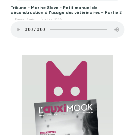
Stéphanie Patiny - Textes : Annabelle
1HEALTHMEDIA -
Montage :
Stéphanie
Jam - An Jone
Tribune - Marine Slove - Petit manuel de
Orszag - Musique : Chocolate Cookie
Patiny -
Sponsor :
FIGO -
Musiques :
déconstruction à l’usage des vétérinaires – Partie 2
Jam - An Jone
Cache-cache et Badr
Durée :
5 min
Écoutes :
5136