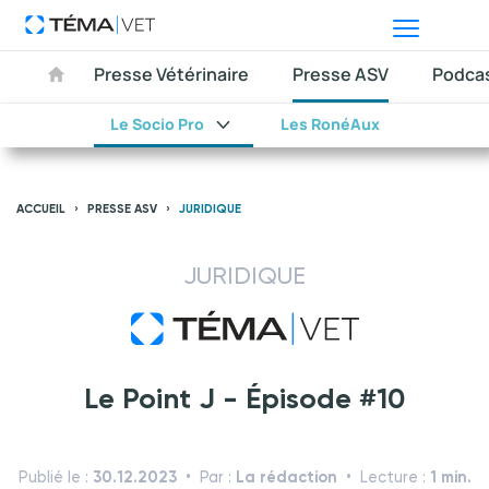
Presse Vétérinaire
Presse ASV
Podca
Le Socio Pro
Les RonéAux
ACCUEIL
PRESSE ASV
JURIDIQUE
JURIDIQUE
Le Point J - Épisode #10
30.12.2023
La rédaction
1 min.
Publié le :
Par :
Lecture :