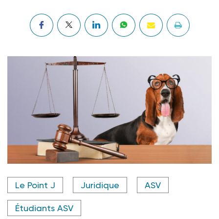
Crédit photo @ BillionPhotos.com - stock.adobe.com
Le Point J
Juridique
ASV
Étudiants ASV