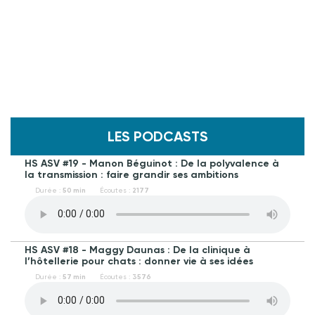
LES PODCASTS
HS ASV #19 - Manon Béguinot : De la polyvalence à
la transmission : faire grandir ses ambitions
Durée :
50 min
Écoutes :
2177
HS ASV #18 - Maggy Daunas : De la clinique à
l’hôtellerie pour chats : donner vie à ses idées
Durée :
57 min
Écoutes :
3576