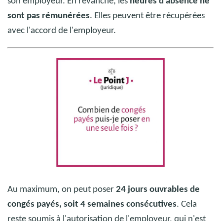
son employeur. En revanche, les
heures d’absence ne
sont pas rémunérées
. Elles peuvent être récupérées
avec l'accord de l'employeur.
Au maximum, on peut poser
24 jours ouvrables de
Crédit photo : @ TÉMAvet
congés payés, soit 4 semaines consécutives
. Cela
reste soumis à l'autorisation de l'employeur, qui n'est