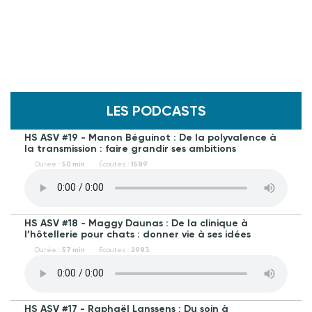
LES PODCASTS
HS ASV #19 - Manon Béguinot : De la polyvalence à
la transmission : faire grandir ses ambitions
Durée :
50 min
Écoutes :
1589
HS ASV #18 - Maggy Daunas : De la clinique à
l’hôtellerie pour chats : donner vie à ses idées
Durée :
57 min
Écoutes :
2983
HS ASV #17 - Raphaël Lanssens : Du soin à