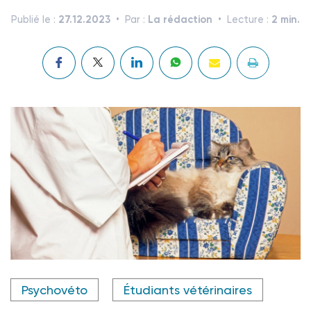
27.12.2023
La rédaction
2 min.
Publié le :
Par :
Lecture :
Crédit photo @ CALLALLOO CANDCY - stock.adobe.com
Psychovéto
Étudiants vétérinaires