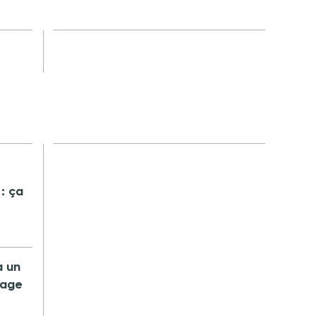
: ça
à un
yage