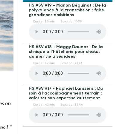
HS ASV #19 - Manon Béguinot : De la
polyvalence à la transmission : faire
grandir ses ambitions
Durée :
50 min
Écoutes :
1079
HS ASV #18 - Maggy Daunas : De la
clinique à l’hôtellerie pour chats :
donner vie à ses idées
Durée :
57 min
Écoutes :
2494
HS ASV #17 - Raphaël Lanssens : Du
soin à l’accompagnement terrain :
valoriser son expertise autrement
es en
Durée :
42 min
Écoutes :
3644
res
! "