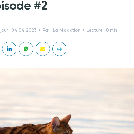
isode #2
04.04.2023
La rédaction
0 min.
jour :
Par :
Lecture :