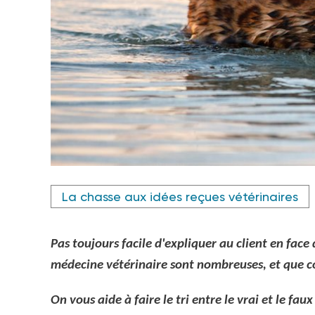
Crédit photo @ Katerina Ignatovich - stock.adobe.com
La chasse aux idées reçues vétérinaires
Pas toujours facile d'expliquer au client en face 
médecine vétérinaire sont nombreuses, et que c
On vous aide à faire le tri entre le vrai et le fa