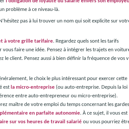
ter
l’obligation de loyauté du salarié envers son employe
cun problème à ce niveau-là.
N’hésitez pas à lui trouver un nom qui soit explicite sur votr
t à votre grille tarifaire
. Regardez quels sont les tarifs
ous faire une idée. Pensez à intégrer les trajets en voiture
 le client. Pensez aussi à bien définir la fréquence de vos vi
énéralement, le choix le plus intéressant pour exercer cette
ié est
la micro-entreprise
(ou auto-entreprise. Depuis la loi 
fférence entre auto-entrepreneur ou micro-entreprise).
erez maître de votre emploi du temps concernant les garde
mplémentaire en parfaite autonomie
. À ce sujet, il vous est
ire sur vos heures de travail salarié
ou vous pourriez êtr