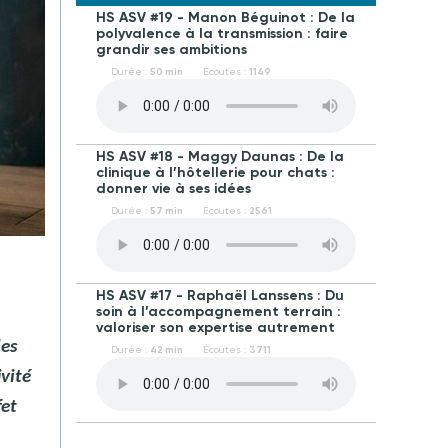
HS ASV #19 - Manon Béguinot : De la
polyvalence à la transmission : faire
grandir ses ambitions
Durée :
50 min
Écoutes :
1149
HS ASV #18 - Maggy Daunas : De la
clinique à l’hôtellerie pour chats :
donner vie à ses idées
Durée :
57 min
Écoutes :
2561
HS ASV #17 - Raphaël Lanssens : Du
soin à l’accompagnement terrain :
valoriser son expertise autrement
les
Durée :
42 min
Écoutes :
3711
ivité
fet