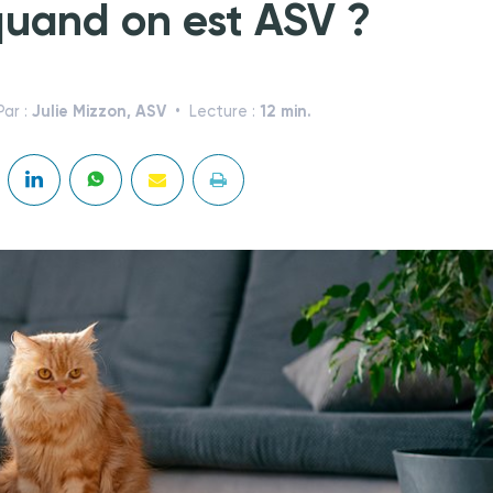
uand on est ASV ?
Julie Mizzon, ASV
12 min.
Par :
Lecture :