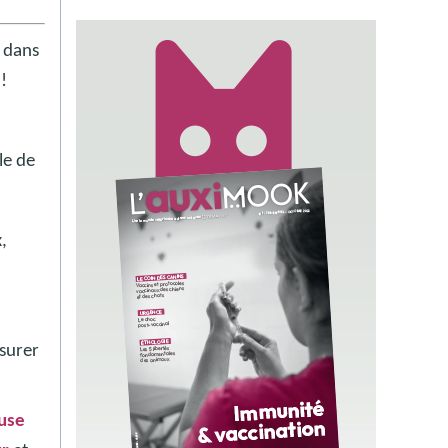
r dans
!
le de
,
ssurer
ause