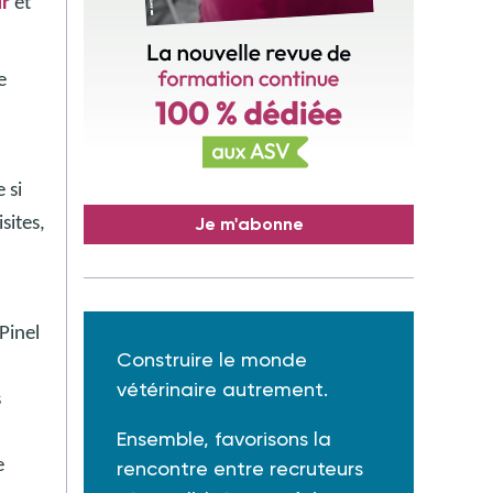
ur
et
e
 si
sites,
Je m'abonne
Pinel
Construire le monde
vétérinaire autrement.
s
Ensemble, favorisons la
e
rencontre entre recruteurs