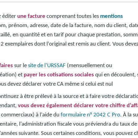
z éditer
une facture
comprenant toutes les
mentions
, prénom, adresse, date de la facture, nom du client, dat
aillé, en quantité et en tarif pour chaque prestation, somm
2 exemplaires dont l’original est remis au client. Vous deve
faires
sur le
site de l’URSSAF
(mensuellement ou
réation) et
payer les cotisations sociales
qui en découlent, 
vous devez déclarer votre CA même si celui est nul
ontinuez à être prélevé à la source et à faire votre déclarati
pendant,
vous devez également déclarer votre chiffre d’aff
et commerciaux) à l’aide du
formulaire n°
2042
C
Pro
. À la s
ntaire, l’administration fiscale vous préviendra du taux de
l’années suivante. Sous certaines conditions, vous pouvez ch