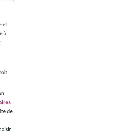
e et
e à
z
soit
on
aires
uite de
oisir