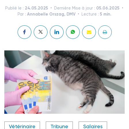
24.05.2025
05.06.2025
Publié le :
Dernière Mise à jour :
Annabelle Orszag, DMV
5 min.
Par :
Lecture :
Crédit photo @ Zhuravlev Andrey - shutterstock.com
Vétérinaire
Tribune
Salaires