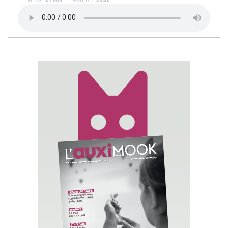
Durée :
42 min
Écoutes :
3644