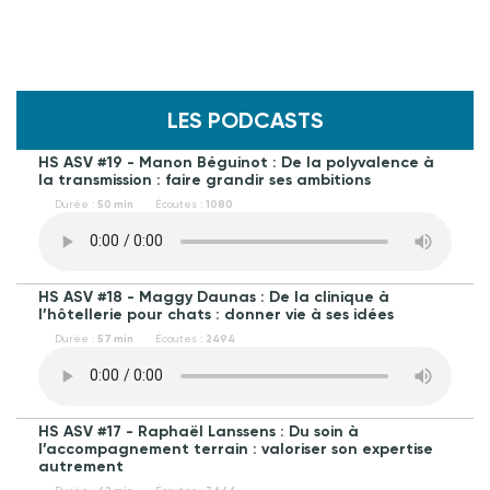
LES PODCASTS
HS ASV #19 - Manon Béguinot : De la polyvalence à
la transmission : faire grandir ses ambitions
Durée :
50 min
Écoutes :
1080
HS ASV #18 - Maggy Daunas : De la clinique à
l’hôtellerie pour chats : donner vie à ses idées
Durée :
57 min
Écoutes :
2494
HS ASV #17 - Raphaël Lanssens : Du soin à
l’accompagnement terrain : valoriser son expertise
autrement