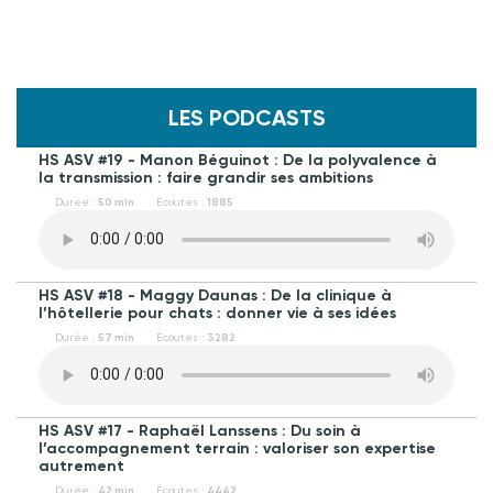
LES PODCASTS
HS ASV #19 - Manon Béguinot : De la polyvalence à
la transmission : faire grandir ses ambitions
Durée :
50 min
Écoutes :
1885
HS ASV #18 - Maggy Daunas : De la clinique à
l’hôtellerie pour chats : donner vie à ses idées
Durée :
57 min
Écoutes :
3282
HS ASV #17 - Raphaël Lanssens : Du soin à
l’accompagnement terrain : valoriser son expertise
autrement
Durée :
42 min
Écoutes :
4442