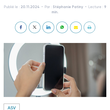
20.11.2024
Stéphanie Patiny
9
Publié le :
Par :
Lecture :
min.
Crédit photo @ Kunlathida - stock.adobe.com
ASV