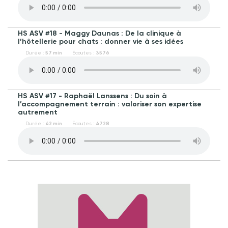
HS ASV #18 - Maggy Daunas : De la clinique à
l’hôtellerie pour chats : donner vie à ses idées
Durée :
57 min
Écoutes :
3576
HS ASV #17 - Raphaël Lanssens : Du soin à
l’accompagnement terrain : valoriser son expertise
autrement
Durée :
42 min
Écoutes :
4728