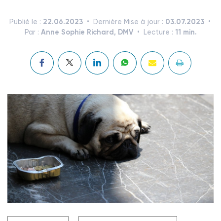
22.06.2023
03.07.2023
Publié le :
Dernière Mise à jour :
Anne Sophie Richard, DMV
11 min.
Par :
Lecture :
Crédit photo @canecorso - stock.adobe.com