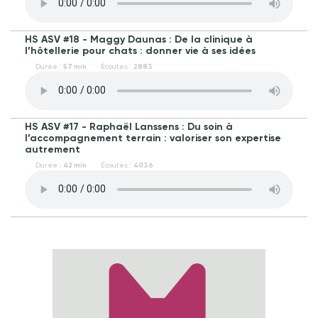
HS ASV #18 - Maggy Daunas : De la clinique à
l’hôtellerie pour chats : donner vie à ses idées
Durée :
57 min
Écoutes :
2883
HS ASV #17 - Raphaël Lanssens : Du soin à
l’accompagnement terrain : valoriser son expertise
autrement
Durée :
42 min
Écoutes :
4036