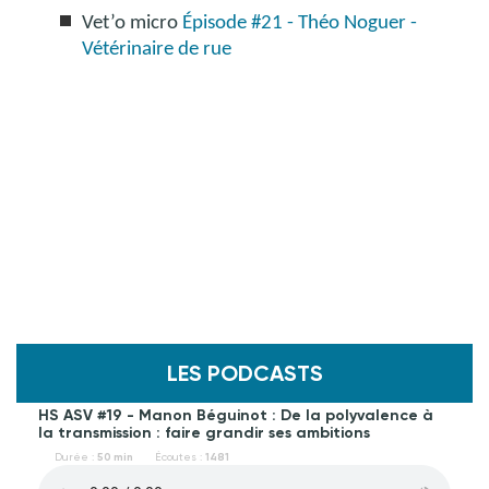
Vet’o micro
Épisode #21 - Théo Noguer -
Vétérinaire de rue
LES PODCASTS
HS ASV #19 - Manon Béguinot : De la polyvalence à
la transmission : faire grandir ses ambitions
Durée :
50 min
Écoutes :
1481