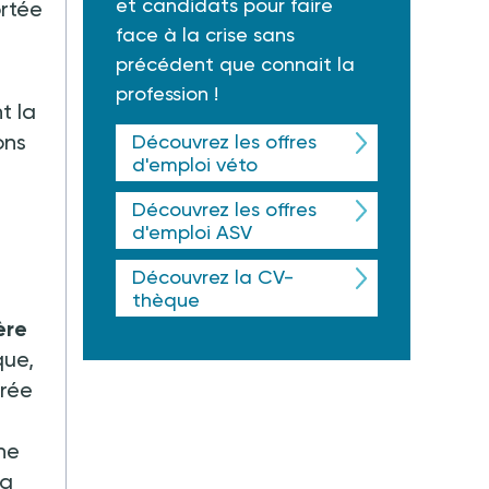
et candidats pour faire
ortée
face à la crise sans
précédent que connait la
profession !
t la
ons
Découvrez les offres
d'emploi véto
Découvrez les offres
d'emploi ASV
Découvrez la CV-
thèque
ère
que,
urée
ne
la