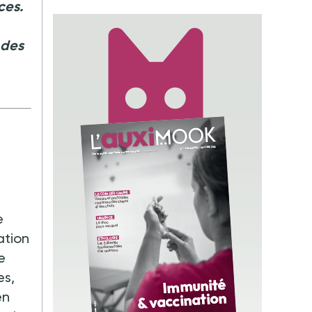
ces.
 des
e
ation
e
es,
en