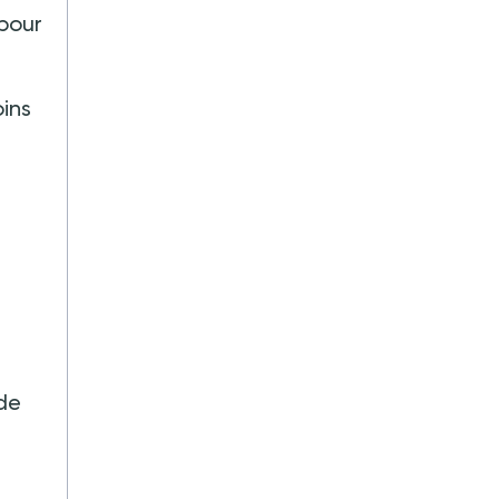
 pour
ins
 de