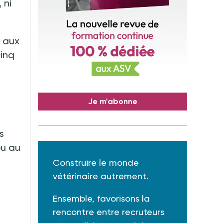
 ni
l aux
cinq
Je m'abonne
s
ou au
Construire le monde
vétérinaire autrement.
Ensemble, favorisons la
rencontre entre recruteurs