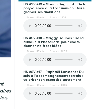
HS ASV #19 - Manon Béguinot : De la
polyvalence à la transmission : faire
grandir ses ambitions
Durée :
50 min
Écoutes :
1538
HS ASV #18 - Maggy Daunas : De la
clinique à l’hôtellerie pour chats :
donner vie à ses idées
Durée :
57 min
Écoutes :
2938
HS ASV #17 - Raphaël Lanssens : Du
soin à l’accompagnement terrain :
valoriser son expertise autrement
nt
Durée :
42 min
Écoutes :
4089
aires
les,
.