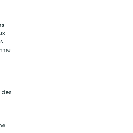
es
ux
es
omme
r des
ne