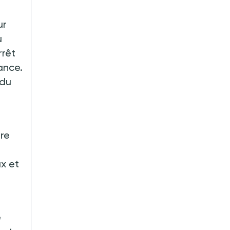
ur
u
rrêt
ance.
 du
tre
ux et
e