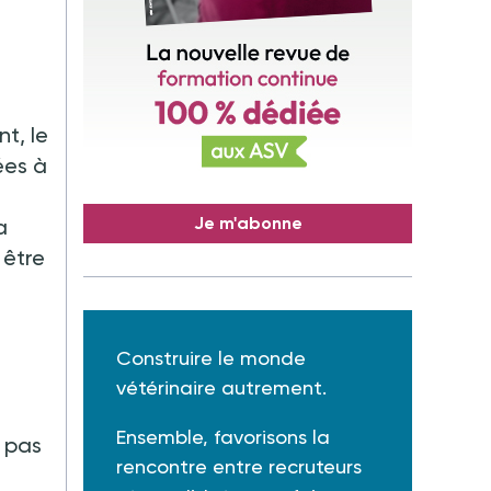
t, le
ées à
Je m'abonne
a
 être
Construire le monde
vétérinaire autrement.
Ensemble, favorisons la
a pas
rencontre entre recruteurs