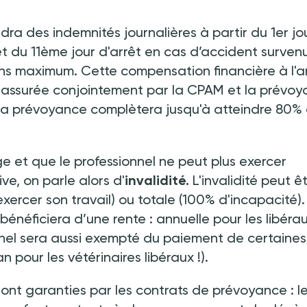
dra des indemnités journalières à partir du 1er jo
et du 11ème jour d'arrêt en cas d’accident surven
ns maximum. Cette compensation financière à l'a
est assurée conjointement par la CPAM et la prévoy
la prévoyance complètera jusqu'à atteindre 80%
ge et que le professionnel ne peut plus exercer
ve, on parle alors d'
invalidité.
L'invalidité peut ê
exercer son travail) ou totale (100% d'incapacité).
 bénéficiera d’une rente
:
annuelle pour les libéra
onnel sera aussi exempté du paiement de certaines
 an pour les vétérinaires libéraux
!).
 sont garanties par les contrats de prévoyance
:
l