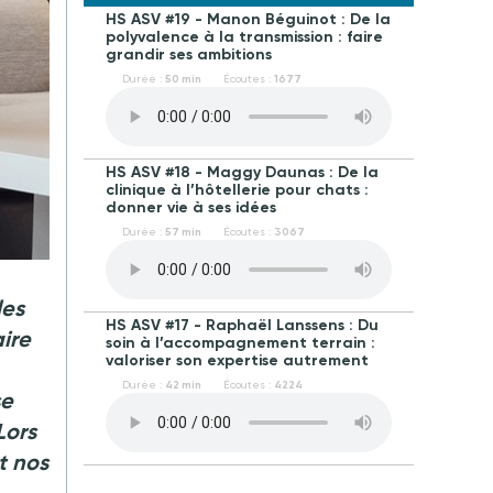
HS ASV #19 - Manon Béguinot : De la
polyvalence à la transmission : faire
grandir ses ambitions
Durée :
50 min
Écoutes :
1677
HS ASV #18 - Maggy Daunas : De la
clinique à l’hôtellerie pour chats :
donner vie à ses idées
Durée :
57 min
Écoutes :
3067
les
HS ASV #17 - Raphaël Lanssens : Du
ire
soin à l’accompagnement terrain :
valoriser son expertise autrement
Durée :
42 min
Écoutes :
4224
se
Lors
t nos