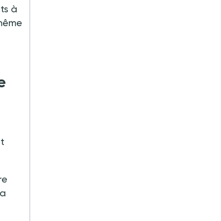
ts à
 même
e
nt
re
la