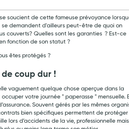
 se soucient de cette fameuse prévoyance lorsq
es se demandent d'ailleurs peut-être de quoi on
s couverts? Quelles sont les garanties
? Est-ce
 en fonction de son statut
?
vous êtes protégés
?
 de coup dur
!
pelle vaguement quelque chose aperçue dans la
 occuper votre journée "
paperasse
" mensuelle. 
d’assurance. Souvent gérés par les mêmes organ
 contrats bien spécifiques permettent de protéger
le lors d’accidents de la vie, professionnelle mais
 à plus ou moins long terme son métier.