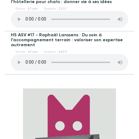
l’hôtellerie pour chats : donner vie à ses idées
Durée :
57 min
Écoutes :
3331
HS ASV #17 - Raphaël Lanssens : Du soin à
l’accompagnement terrain : valoriser son expertise
autrement
Durée :
42 min
Écoutes :
4493