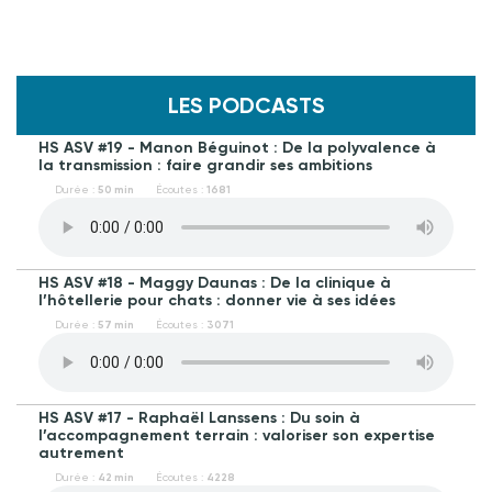
LES PODCASTS
HS ASV #19 - Manon Béguinot : De la polyvalence à
la transmission : faire grandir ses ambitions
Durée :
50 min
Écoutes :
1681
HS ASV #18 - Maggy Daunas : De la clinique à
l’hôtellerie pour chats : donner vie à ses idées
Durée :
57 min
Écoutes :
3071
HS ASV #17 - Raphaël Lanssens : Du soin à
l’accompagnement terrain : valoriser son expertise
autrement
Durée :
42 min
Écoutes :
4228