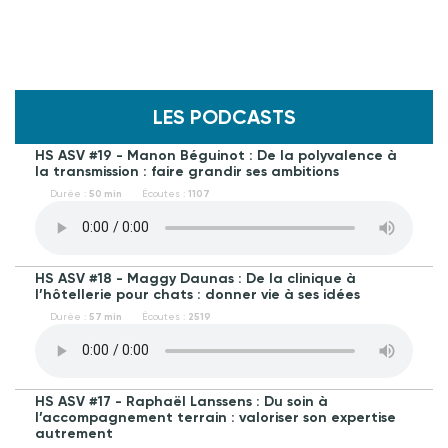
LES PODCASTS
HS ASV #19 - Manon Béguinot : De la polyvalence à
la transmission : faire grandir ses ambitions
Durée :
50 min
Écoutes :
1107
HS ASV #18 - Maggy Daunas : De la clinique à
l’hôtellerie pour chats : donner vie à ses idées
Durée :
57 min
Écoutes :
2519
HS ASV #17 - Raphaël Lanssens : Du soin à
l’accompagnement terrain : valoriser son expertise
autrement