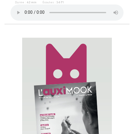
Durée :
42 min
Écoutes :
3671