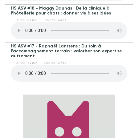
HS ASV #18 - Maggy Daunas : De la clinique à
l’hôtellerie pour chats : donner vie à ses idées
Durée :
57 min
Écoutes :
3636
HS ASV #17 - Raphaël Lanssens : Du soin à
l’accompagnement terrain : valoriser son expertise
autrement
Durée :
42 min
Écoutes :
4789