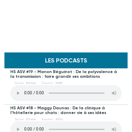
LES PODCASTS
HS ASV #19 - Manon Béguinot : De la polyvalence à
la transmission : faire grandir ses ambitions
Durée :
50 min
Écoutes :
1089
HS ASV #18 - Maggy Daunas : De la clinique à
l’hôtellerie pour chats : donner vie à ses idées
Durée :
57 min
Écoutes :
2502