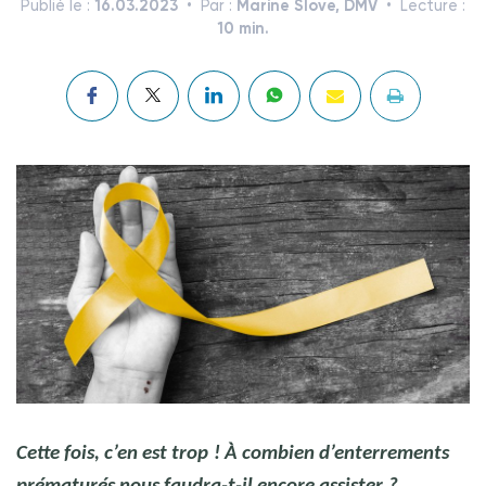
16.03.2023
Marine Slove, DMV
Publié le :
Par :
Lecture :
10 min.
Crédit photo @ Chinnapong et anaumenko -
Cette fois, c’en est trop
! À combien d’enterrements
stock.adobe.com