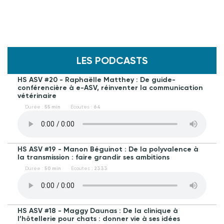
LES PODCASTS
HS ASV #20 - Raphaëlle Matthey : De guide-
conférencière à e-ASV, réinventer la communication
vétérinaire
Durée :
55 min
Écoutes :
64
HS ASV #19 - Manon Béguinot : De la polyvalence à
la transmission : faire grandir ses ambitions
Durée :
50 min
Écoutes :
2333
HS ASV #18 - Maggy Daunas : De la clinique à
l’hôtellerie pour chats : donner vie à ses idées