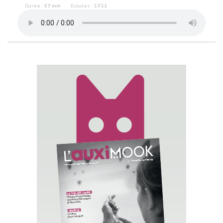
Durée :
57 min
Écoutes :
3732