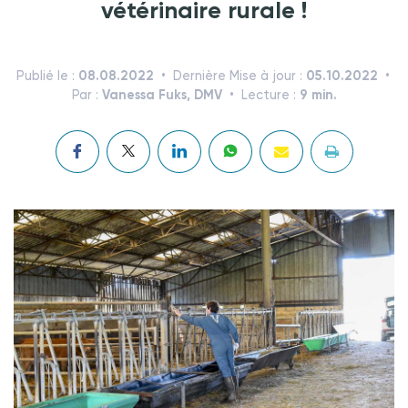
vétérinaire rurale !
08.08.2022
05.10.2022
Publié le :
Dernière Mise à jour :
Vanessa Fuks, DMV
9 min.
Par :
Lecture :