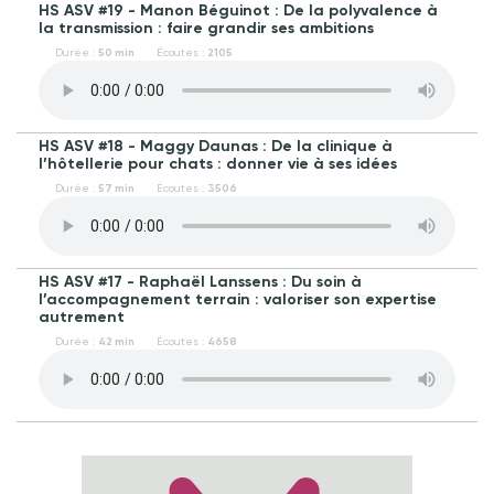
HS ASV #19 - Manon Béguinot : De la polyvalence à
la transmission : faire grandir ses ambitions
Durée :
50 min
Écoutes :
2105
HS ASV #18 - Maggy Daunas : De la clinique à
l’hôtellerie pour chats : donner vie à ses idées
Durée :
57 min
Écoutes :
3506
HS ASV #17 - Raphaël Lanssens : Du soin à
l’accompagnement terrain : valoriser son expertise
autrement
Durée :
42 min
Écoutes :
4658