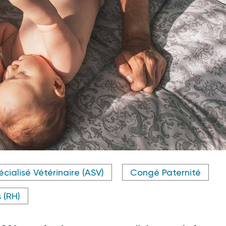
écialisé Vétérinaire (ASV)
Congé Paternité
 (RH)