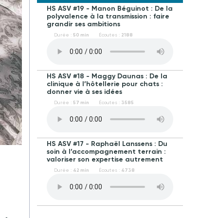
HS ASV #19 - Manon Béguinot : De la
polyvalence à la transmission : faire
grandir ses ambitions
Durée :
50 min
Écoutes :
2188
HS ASV #18 - Maggy Daunas : De la
clinique à l’hôtellerie pour chats :
donner vie à ses idées
Durée :
57 min
Écoutes :
3585
HS ASV #17 - Raphaël Lanssens : Du
soin à l’accompagnement terrain :
valoriser son expertise autrement
Durée :
42 min
Écoutes :
4738