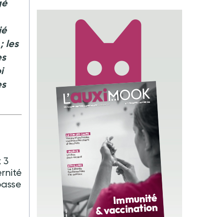
gé
ié
 les
es
i
es
 3
rnité
passe