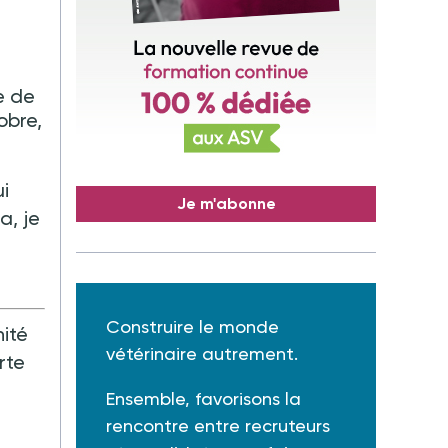
e de
obre,
i
Je m'abonne
a, je
Construire le monde
ité
vétérinaire autrement.
rte
Ensemble, favorisons la
rencontre entre recruteurs