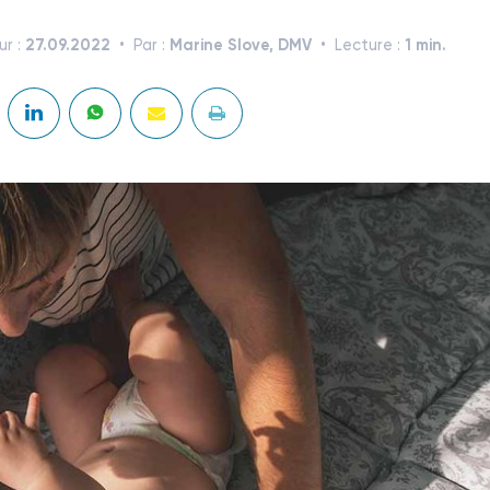
27.09.2022
Marine Slove, DMV
1 min.
ur :
Par :
Lecture :