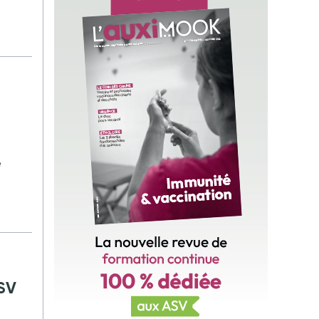
e
e
ASV