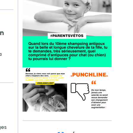
en
a
ges