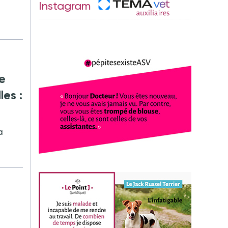
Instagram
re
les :
a