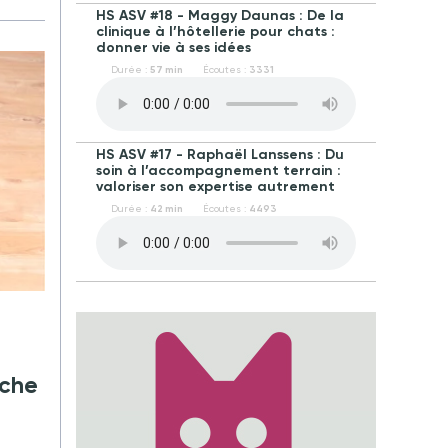
HS ASV #18 - Maggy Daunas : De la
clinique à l’hôtellerie pour chats :
donner vie à ses idées
Durée :
57 min
Écoutes :
3331
HS ASV #17 - Raphaël Lanssens : Du
soin à l’accompagnement terrain :
valoriser son expertise autrement
Durée :
42 min
Écoutes :
4493
uche