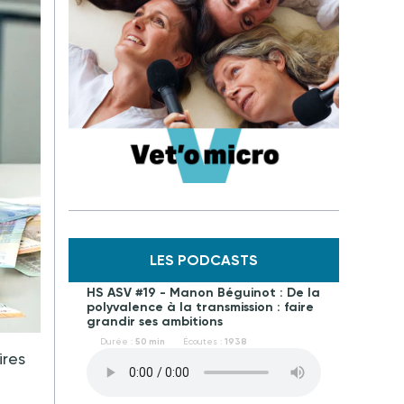
LES PODCASTS
HS ASV #19 - Manon Béguinot : De la
polyvalence à la transmission : faire
grandir ses ambitions
Durée :
50 min
Écoutes :
1938
ires