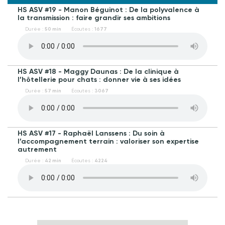
HS ASV #19 - Manon Béguinot : De la polyvalence à
la transmission : faire grandir ses ambitions
Durée :
50 min
Écoutes :
1677
HS ASV #18 - Maggy Daunas : De la clinique à
l’hôtellerie pour chats : donner vie à ses idées
Durée :
57 min
Écoutes :
3067
HS ASV #17 - Raphaël Lanssens : Du soin à
l’accompagnement terrain : valoriser son expertise
autrement
Durée :
42 min
Écoutes :
4224