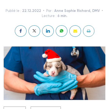
22.12.2022
Anne Sophie Richard, DMV
Publié le :
Par :
6 min.
Lecture :
Crédit photo © yana136- stock.adobe.com