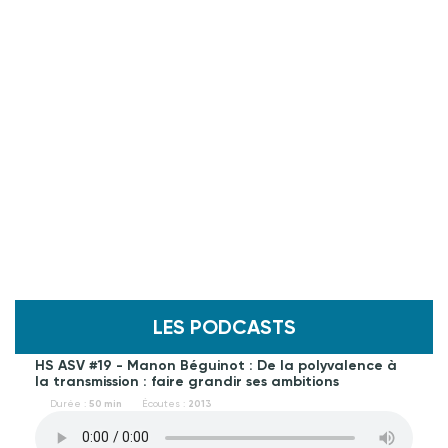
LES PODCASTS
HS ASV #19 - Manon Béguinot : De la polyvalence à
la transmission : faire grandir ses ambitions
Durée :
50 min
Écoutes :
2013