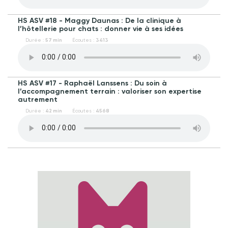
HS ASV #18 - Maggy Daunas : De la clinique à
l’hôtellerie pour chats : donner vie à ses idées
Durée :
57 min
Écoutes :
3413
HS ASV #17 - Raphaël Lanssens : Du soin à
l’accompagnement terrain : valoriser son expertise
autrement
Durée :
42 min
Écoutes :
4568