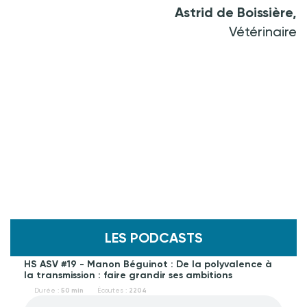
Astrid de Boissière,
Vétérinaire
LES PODCASTS
HS ASV #19 - Manon Béguinot : De la polyvalence à
la transmission : faire grandir ses ambitions
Durée :
50 min
Écoutes :
2204