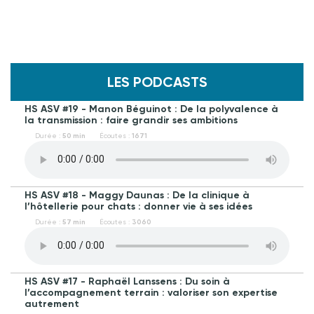
LES PODCASTS
HS ASV #19 - Manon Béguinot : De la polyvalence à
la transmission : faire grandir ses ambitions
Durée :
50 min
Écoutes :
1671
HS ASV #18 - Maggy Daunas : De la clinique à
l’hôtellerie pour chats : donner vie à ses idées
Durée :
57 min
Écoutes :
3060
HS ASV #17 - Raphaël Lanssens : Du soin à
l’accompagnement terrain : valoriser son expertise
autrement