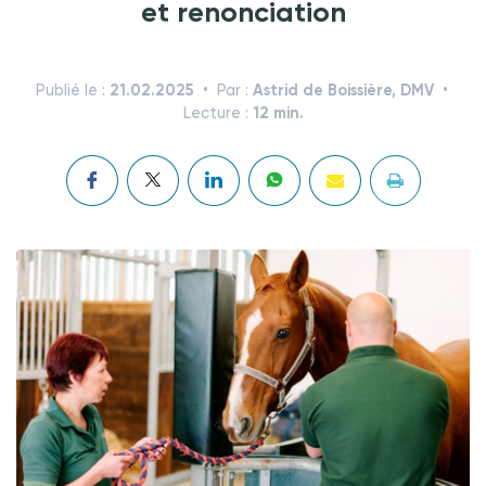
et renonciation
21.02.2025
Astrid de Boissière, DMV
Publié le :
Par :
12 min.
Lecture :