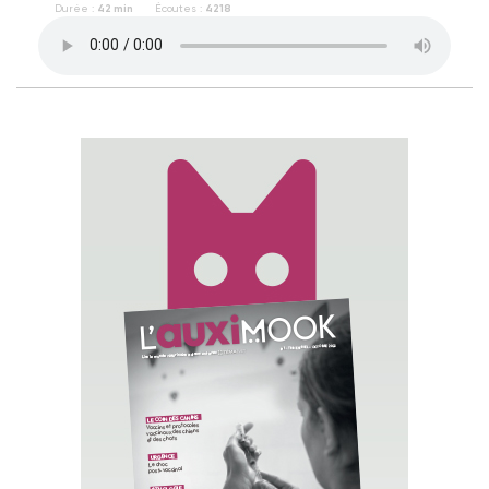
Durée :
42 min
Écoutes :
4218