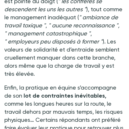
est pointé du doigt (
"
les confrères se
descendent les uns les autres
"
), tout comme
le management inadéquat (
"
ambiance de
travail toxique
"
,
"
aucune reconnaissance
",
"
management catastrophique
"
,
"
employeurs peu disposés à former
"
). Les
valeurs de solidarité et d’entraide semblent
cruellement manquer dans cette branche,
alors même que la charge de travail y est
très élevée.
Enfin, la pratique en équine s’accompagne
de son
lot de contraintes inévitables,
comme les longues heures sur la route, le
travail dehors par mauvais temps, les risques
physiques… Certains répondants ont préféré
faire évoluer leur pratique pour retrouver plus