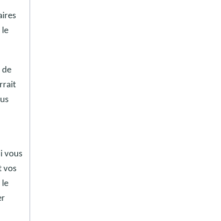
aires
 le
s de
rrait
ous
i vous
t vos
 le
er