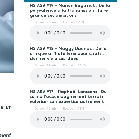
HS ASV #19 - Manon Béguinot : De la
polyvalence à la transmission : faire
grandir ses ambitions
Durée :
50 min
Écoutes :
1671
HS ASV #18 - Maggy Daunas : De la
clinique à l’hôtellerie pour chats :
donner vie à ses idées
Durée :
57 min
Écoutes :
3060
HS ASV #17 - Raphaël Lanssens : Du
soin à l’accompagnement terrain :
valoriser son expertise autrement
ur un
Durée :
42 min
Écoutes :
4218
ement