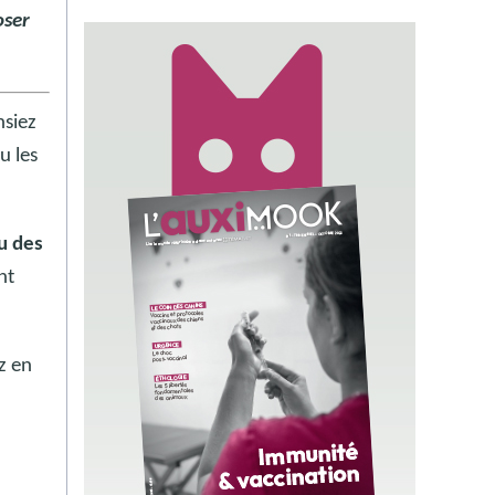
oser
nsiez
u les
u des
nt
ez en