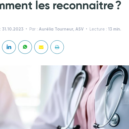
ment les reconnaitre ?
31.10.2023
Aurélia Tourneur, ASV
13 min.
 :
Par :
Lecture :