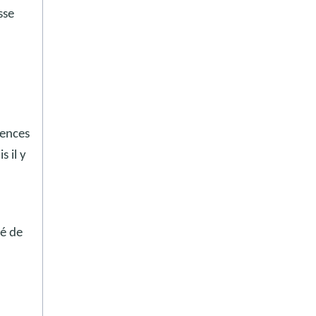
sse
tences
 il y
té de