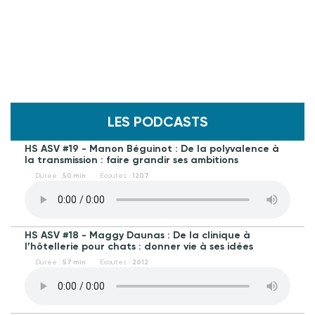
LES PODCASTS
HS ASV #19 - Manon Béguinot : De la polyvalence à
la transmission : faire grandir ses ambitions
Durée :
50 min
Écoutes :
1207
HS ASV #18 - Maggy Daunas : De la clinique à
l’hôtellerie pour chats : donner vie à ses idées
Durée :
57 min
Écoutes :
2612