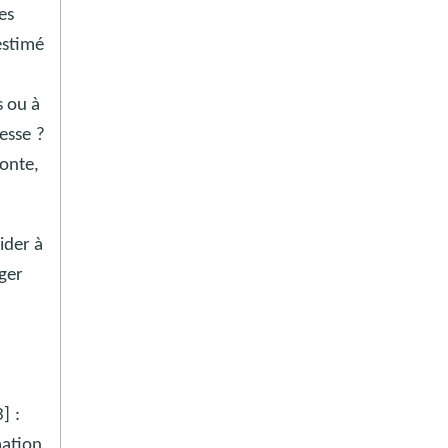
es
estimé
s ou à
lesse
?
honte,
ider à
iger
3]
:
mation