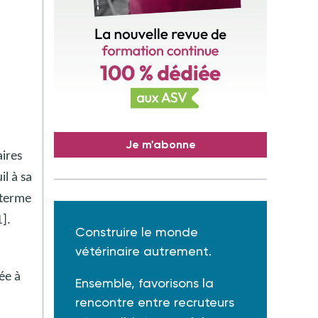
Je m'abonne
ires
l à sa
 terme
1].
Construire le monde
vétérinaire autrement.
ée à
Ensemble, favorisons la
rencontre entre recruteurs