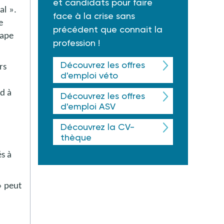
et candidats pour faire
al
».
face à la crise sans
e
précédent que connait la
tape
profession !
Découvrez les offres
rs
d'emploi véto
d à
Découvrez les offres
d'emploi ASV
Découvrez la CV-
thèque
és à
» peut