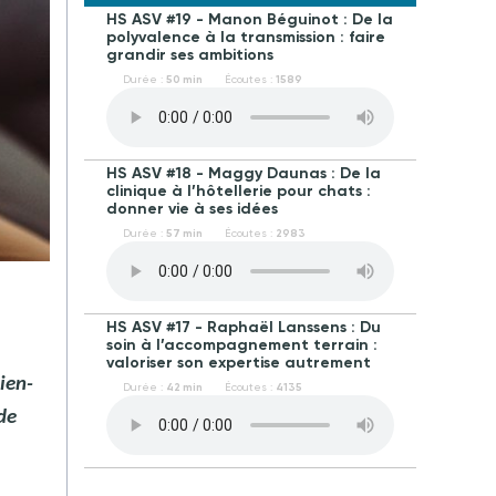
HS ASV #19 - Manon Béguinot : De la
polyvalence à la transmission : faire
grandir ses ambitions
Durée :
50 min
Écoutes :
1589
HS ASV #18 - Maggy Daunas : De la
clinique à l’hôtellerie pour chats :
donner vie à ses idées
Durée :
57 min
Écoutes :
2983
HS ASV #17 - Raphaël Lanssens : Du
soin à l’accompagnement terrain :
valoriser son expertise autrement
bien-
Durée :
42 min
Écoutes :
4135
de