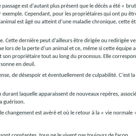
Ce passage est d’autant plus présent que le décès a été «
brut
r exemple. Cependant, pour les propriétaires qui ont pu êtr
nimal est âgé ou atteint d’une maladie chronique, cette é
. Cette dernière peut d’ailleurs être dirigée ou redirigée ve
ne lors de la perte d’un animal et ce, même si cette équipe a
 son propriétaire tout au long du processus. Elle correspon
rsonne en deuil.
ntense, de désespoir et éventuellement de culpabilité. C’est la
n durant laquelle apparaissent de nouveaux repères, associ
la guérison.
 changement est avéré et où le retour à la «
vie normale
 sont constantes, tous ne le vivent pas toujours de façon