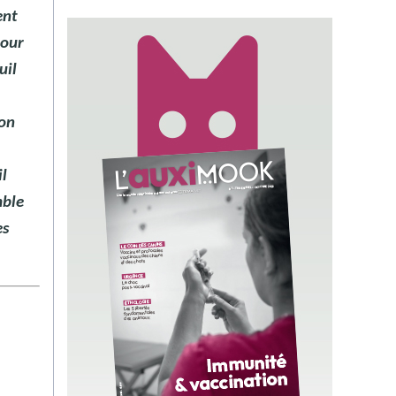
ent
pour
uil
son
il
mble
es