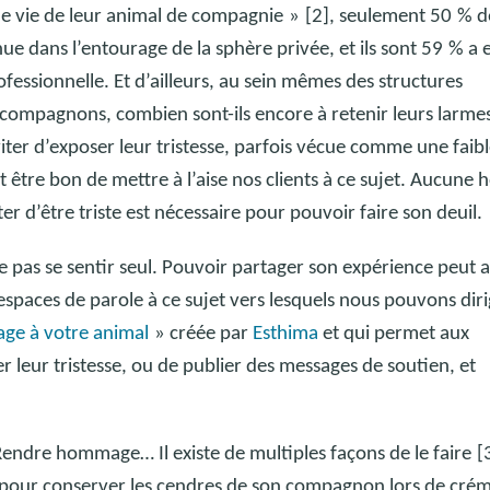
 de vie de leur animal de compagnie
»
[2], seulement 50
% d
e dans l’entourage de la sphère privée, et ils sont 59
% a 
ofessionnelle. Et d’ailleurs, au sein mêmes des structures
 compagnons, combien sont-ils encore à retenir leurs larme
viter d’exposer leur tristesse, parfois vécue comme une faib
t être bon de mettre à l’aise nos clients à ce sujet. Aucune 
d’être triste est nécessaire pour pouvoir faire son deuil.
e pas se sentir seul. Pouvoir partager son expérience peut a
es espaces de parole à ce sujet vers lesquels nous pouvons dir
e à votre animal
» créée par
Esthima
et qui permet aux
 leur tristesse, ou de publier des messages de soutien, et
endre hommage… Il existe de multiples façons de le faire
[
 pour conserver les cendres de son compagnon lors de cré