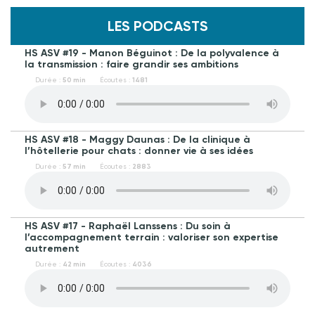
LES PODCASTS
HS ASV #19 - Manon Béguinot : De la polyvalence à
la transmission : faire grandir ses ambitions
Durée :
50 min
Écoutes :
1481
HS ASV #18 - Maggy Daunas : De la clinique à
l’hôtellerie pour chats : donner vie à ses idées
Durée :
57 min
Écoutes :
2883
HS ASV #17 - Raphaël Lanssens : Du soin à
l’accompagnement terrain : valoriser son expertise
autrement
Durée :
42 min
Écoutes :
4036